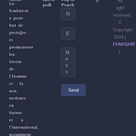
All
La
post
Touch
right
fondation
Name
reserved
a pour
©
but de
Copyright
Email
protéger
2024 |
et
FHM/SIHR
promouvoir
Message
|
les
Droits
de
l’Homme
et la
Send
non-
violence
en
Suisse
et à
l’International,
notamment