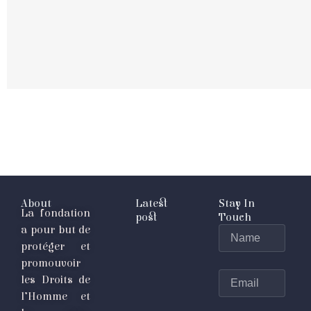
About
Latest
Stay In
La fondation
post
Touch
a pour but de
Name
protéger et
promouvoir
Email
les Droits de
l’Homme et