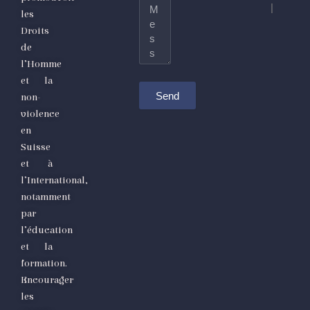
Message
|
les
Droits
de
l’Homme
et la
Send
non-
violence
en
Suisse
et à
l’International,
notamment
par
l’éducation
et la
formation.
Encourager
les