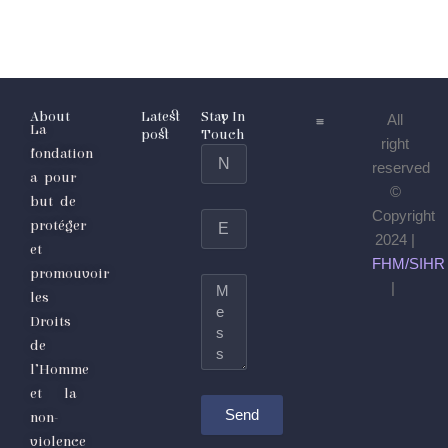
About
Latest
Stay In
All
La
post
Touch
right
fondation
Name
reserved
a pour
©
but de
Copyright
Email
protéger
2024 |
et
FHM/SIHR
promouvoir
Message
|
les
Droits
de
l’Homme
et la
Send
non-
violence