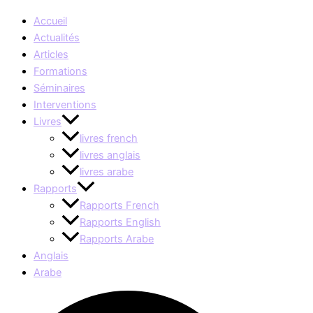
Accueil
Actualités
Articles
Formations
Séminaires
Interventions
Livres
livres french
livres anglais
livres arabe
Rapports
Rapports French
Rapports English
Rapports Arabe
Anglais
Arabe