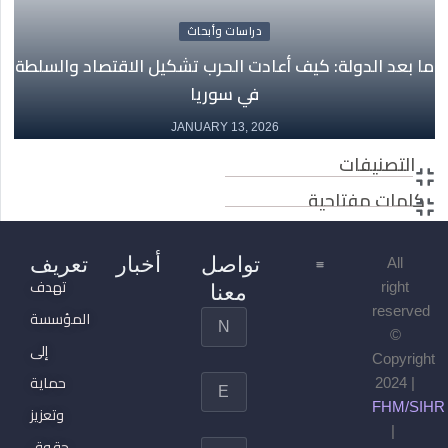
دراسات وأبحاث
ما بعد الدولة: كيف أعادت الحرب تشكيل الاقتصاد والسلطة
في سوريا
JANUARY 13, 2026
التصنيفات
كلمات مفتاحية
تواصل
أخبار
تعريف
All
تهدف
right
معنا
دراسات وأبحاث
ندوات ومؤتمرات
الدورات التدريبية
الصفحة الرئيسية
reserved
المؤسسة
Name
©
إلى
Copyright
حماية
Email
2024 |
FHM/SIHR
وتعزيز
|
حقوق
Message