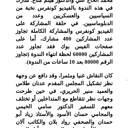
محمد الحاج علي والدكتور هيثم مناع. شارك
في هذه الندوة بالفيديو كونفرس نخبة من
السياسيين والعسكريين وعدد من
الدبلوماسيين. في حلقة المشاركة على
الفيديو كونفرس والمشاركة الكاملة تجاوز
عدد المشاركين 400 مشارك، أما على
صفحات الفيس بوك فقد تجاوز عدد
المشاركين 60000 لحظة انتهاء الندوة (تجاوز
الرقم 80000 بعد 10 ساعات من الندوة).
كان النقاش غنيا ومثمرا، وقد دافع عن وجهة
نظر تشكيل المجلس المقدم عدنان طلاس
N
والعميد منير الحريري، في حين طرحت
NE
مدنس
وجهات نظر تتقاطع مع المتداخلين أو تختلف
معهم للسفير الدكتور سامي الخيمي
والمحامي حسان الأسود والأستاذ زياد أبو
حمدان والصحفي رواد بلان والكاتب آلان