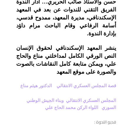
حسن والأستاذ صائب الحريري… أدار الندوة
الفريق التقني للندوات عن بعد في المعهد
الإسكندنافي، مديرة المعهد، ممدوح قدسي،
أسامة الرفاعي وقام الباحث مرام داؤد
بإدارة الندوة.
ينشر المعهد الإسكندنافي لحقوق الإنسان
النص الورقي الكامل لمداخلتي مناع والحاج
علي، ويمكن متابعة كامل النقاشات بالصوت
والصورة على موقع المعهد
قصة المجلس العسكري الانتقالي الدكتور هيثم مناع
المجلس العسكري الانتقالي وبناء الجيش الوطني
السوري اللواء الركن محمد الحاج علي
فديو الندوة :