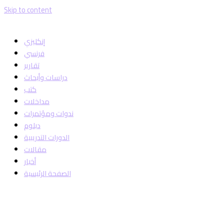
Skip to content
إنكليزي
فرنسي
تقارير
دراسات وأبحاث
كتب
مداخلات
ندوات ومؤتمرات
دبلوم
الدورات التدريبية
مقالات
أخبار
الصفحة الرئيسية