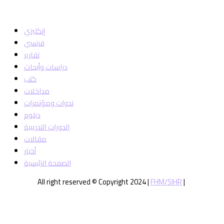
إنكليزي
فرنسي
تقارير
دراسات وأبحاث
كتب
مداخلات
ندوات ومؤتمرات
دبلوم
الدورات التدريبية
مقالات
أخبار
الصفحة الرئيسية
All right reserved © Copyright 2024 |
FHM/SIHR
|