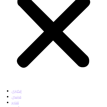
إنكليزي
فرنسي
تقارير