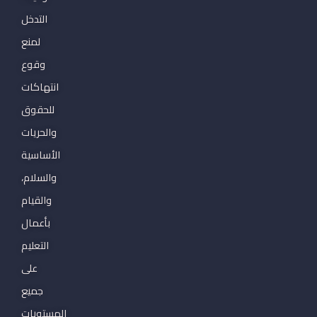
التدخل
لمنع
وقوع
انتهاكات
للحقوق
والحريات
الأساسية
والسلام،
والقيام
بأعمال
التعليم
على
جميع
المستويات